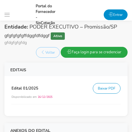
Portal do
Fornecedor
Entrar
-
SisCotação
Entidade:
PODER EXECUTIVO – Promissão/SP
gfgfgfgfgffdggfdfdggf
Ativo
s
gfdgfgfgfdg
Faça login para se credenciar
Voltar
EDITAIS
Edital 01/2025
Baixar PDF
Disponibilizado em
16/12/2025
ANEXOS DO EDITAL